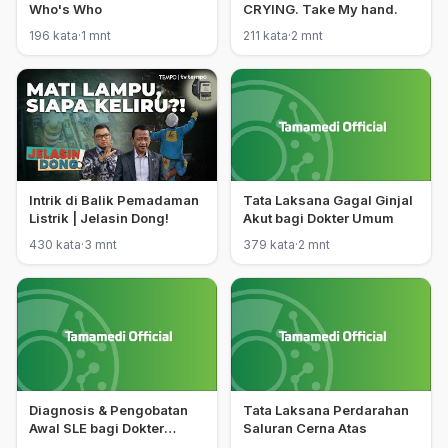
Who's Who
CRYING. Take My hand.
196 kata
·
1 mnt
211 kata
·
2 mnt
Intrik di Balik Pemadaman
Tata Laksana Gagal Ginjal
Listrik | Jelasin Dong!
Akut bagi Dokter Umum
430 kata
·
3 mnt
379 kata
·
2 mnt
Diagnosis & Pengobatan
Tata Laksana Perdarahan
Awal SLE bagi Dokter
Saluran Cerna Atas
Umum