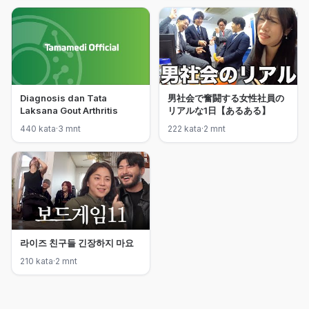
Diagnosis dan Tata
男社会で奮闘する女性社員の
Laksana Gout Arthritis
リアルな1日【あるある】
440 kata
·
3 mnt
222 kata
·
2 mnt
라이즈 친구들 긴장하지 마요
210 kata
·
2 mnt