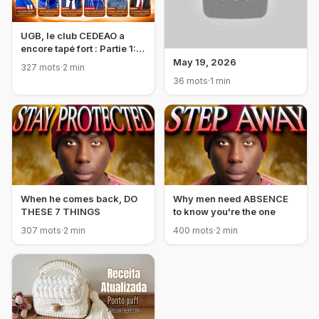
UGB, le club CEDEAO a
encore tapé fort : Partie 1:
PANELS Académiques
May 19, 2026
327 mots
·
2 min
UGB 2026 |
36 mots
·
1 min
When he comes back, DO
Why men need ABSENCE
THESE 7 THINGS
to know you're the one
307 mots
·
2 min
400 mots
·
2 min