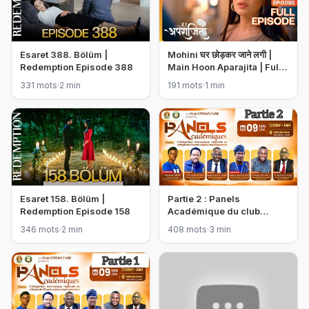
Esaret 388. Bölüm |
Mohini घर छोड़कर जाने लगी |
Redemption Episode 388
Main Hoon Aparajita | Full
Ep 85 | Zee TV | 22 Dec
331 mots
·
2 min
191 mots
·
1 min
2022
Esaret 158. Bölüm |
Partie 2 : Panels
Redemption Episode 158
Académique du club
CEDEAO DE l’UGB
346 mots
·
2 min
408 mots
·
3 min