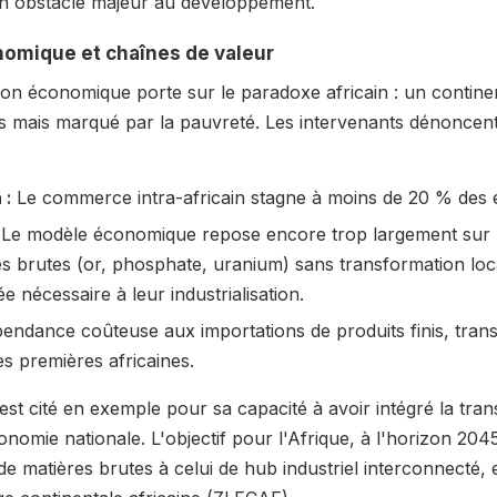
 obstacle majeur au développement.
omique et chaînes de valeur
ion économique porte sur le paradoxe africain : un contine
s mais marqué par la pauvreté. Les intervenants dénoncent
 :
Le commerce intra-africain stagne à moins de 20 % des 
Le modèle économique repose encore trop largement sur l
s brutes (or, phosphate, uranium) sans transformation loca
ée nécessaire à leur industrialisation.
endance coûteuse aux importations de produits finis, trans
es premières africaines.
st cité en exemple pour sa capacité à avoir intégré la tran
nomie nationale. L'objectif pour l'Afrique, à l'horizon 204
de matières brutes à celui de hub industriel interconnecté,