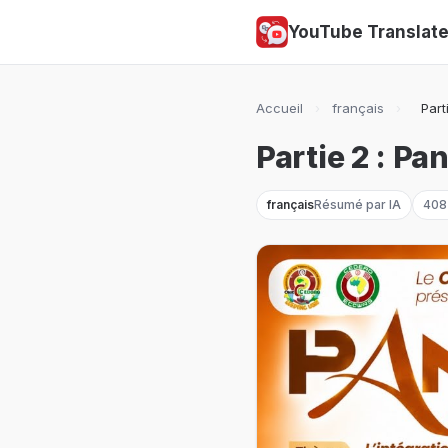
YouTube Translat
Accueil
›
français
›
Part
Partie 2 : P
français
Résumé par IA
408