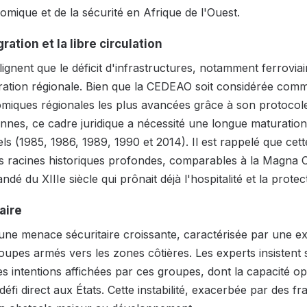
omique et de la sécurité en Afrique de l'Ouest.
ration et la libre circulation
ignent que le déficit d'infrastructures, notamment ferroviai
égration régionale. Bien que la CEDEAO soit considérée com
ques régionales les plus avancées grâce à son protocole 
onnes, ce cadre juridique a nécessité une longue maturation
ls (1985, 1986, 1989, 1990 et 2014). Il est rappelé que cette
es racines historiques profondes, comparables à la Magna
dé du XIIIe siècle qui prônait déjà l'hospitalité et la prote
aire
à une menace sécuritaire croissante, caractérisée par une e
upes armés vers les zones côtières. Les experts insistent s
s intentions affichées par ces groupes, dont la capacité opé
défi direct aux États. Cette instabilité, exacerbée par des fr