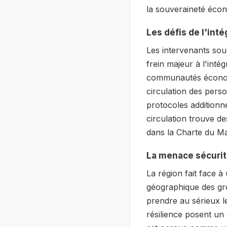
la souveraineté écon
Les défis de l'intég
Les intervenants soul
frein majeur à l'int
communautés économi
circulation des pers
protocoles additionne
circulation trouve d
dans la Charte du Man
La menace sécurit
La région fait face 
géographique des gro
prendre au sérieux le
résilience posent un 