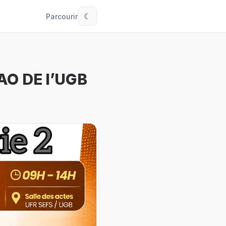
Parcourir
☾
EAO DE l’UGB