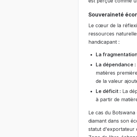
est perçue comme un
Souveraineté écon
Le cœur de la réflex
ressources naturelle
handicapant :
La fragmentation
La dépendance :
matières première
de la valeur ajout
Le déficit :
La dép
à partir de matièr
Le cas du Botswana e
diamant dans son éco
statut d'exportateur 