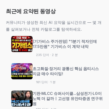
최근에 요약된 동영상
커뮤니티가 생성한 최신 AI 요약을 실시간으로 — 몇 개
를 살펴보거나 전체 카탈로그를 탐색하세요.
[기가비스 주가전망] "1분기 적자인데
17.5만원" 기가비스 이 계약 내막
235 단어 · 2 분
초고화질·장거리 광통신 핵심 옵티시스
지금 매수 타이밍!
161 단어 · 1 분
기판·MLCC 슈퍼사이클...삼성전기·LG이
노텍 더 갈까ㅣ고선영 유안타증권 연구위
원