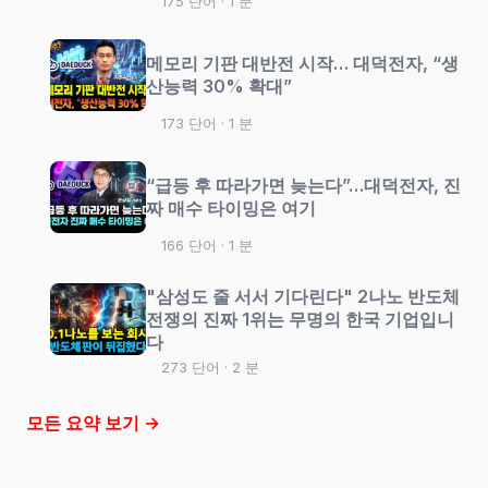
175 단어 · 1 분
메모리 기판 대반전 시작… 대덕전자, “생
산능력 30% 확대”
173 단어 · 1 분
“급등 후 따라가면 늦는다”…대덕전자, 진
짜 매수 타이밍은 여기
166 단어 · 1 분
"삼성도 줄 서서 기다린다" 2나노 반도체
전쟁의 진짜 1위는 무명의 한국 기업입니
다
273 단어 · 2 분
모든 요약 보기 →