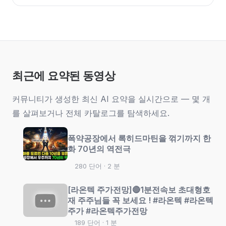
최근에 요약된 동영상
커뮤니티가 생성한 최신 AI 요약을 실시간으로 — 몇 개
를 살펴보거나 전체 카탈로그를 탐색하세요.
폭약공장에서 록히드마틴을 꺾기까지 한
화 70년의 역전극
280 단어 · 2 분
[라온텍 주가전망]🔴1분전속보 초대형호
재 주주님들 꼭 보세요 ! #라온텍 #라온텍
주가 #라온텍주가전망
189 단어 · 1 분