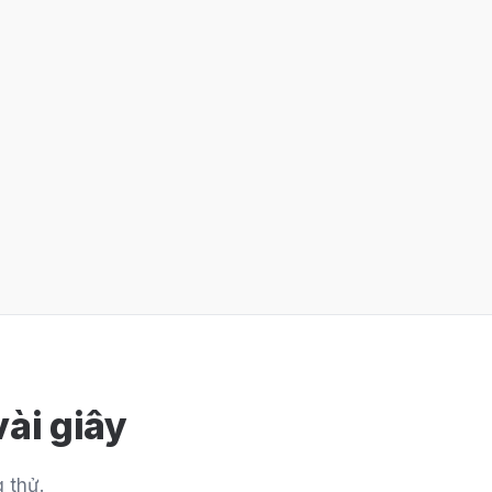
ài giây
 thử.