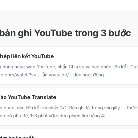
 bản ghi YouTube trong 3 bước
hép liên kết YouTube
 dụng hoặc web YouTube, nhấn Chia sẻ và sao chép liên kết. Cả l
be.com/watch?v=… lẫn youtu.be/… đều hoạt động.
vào YouTube Translate
 dụng, dán liên kết và nhấn Gửi. Bản ghi tải trong vài giây — thườ
deo có phụ đề, 1-3 phút với video phiên âm bằng AI.