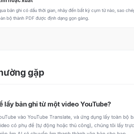
tìm hoặc xuất
ua bản ghi có dấu thời gian, nhảy đến bất kỳ cụm từ nào, sao ch
oàn bộ thành PDF được định dạng gọn gàng.
thường gặp
ể lấy bản ghi từ một video YouTube?
YouTube vào YouTube Translate, và ứng dụng lấy toàn bộ b
video có phụ đề (tự động hoặc thủ công), chúng tôi lấy trực
iên âm AI sẽ chuyển âm thanh thành văn bản cho bạn.