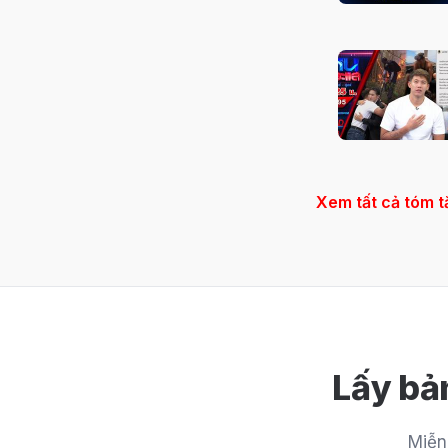
Xem tất cả tóm t
Lấy bả
Miễn