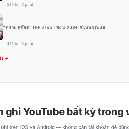
536 từ · 3 phút
"ทราย สก๊อต" l EP.2195 l 18 พ.ค.69 l#โหนกระแส
433 từ · 3 phút
ắt →
n ghi YouTube bất kỳ trong v
 phí trên iOS và Android — không cần tài khoản để dùng