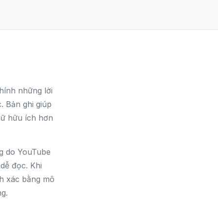
hính những lời
. Bản ghi giúp
ngữ hữu ích hơn
ng do YouTube
 dễ đọc. Khi
nh xác bằng mô
ng.