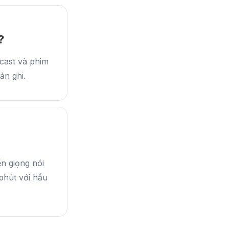
?
dcast và phim
ản ghi.
n giọng nói
phút với hầu