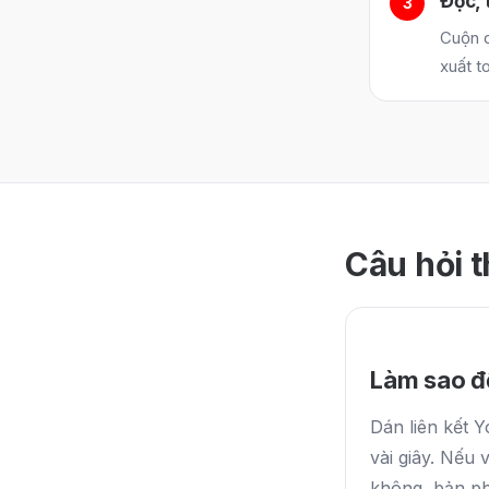
Đọc, 
Cuộn q
xuất t
Câu hỏi 
Làm sao đ
Dán liên kết 
vài giây. Nếu 
không, bản ph