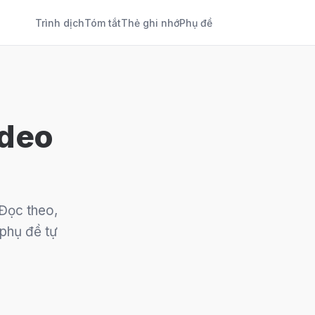
Trình dịch
Tóm tắt
Thẻ ghi nhớ
Phụ đề
ideo
 Đọc theo,
 phụ đề tự