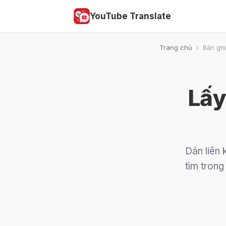
YouTube Translate
Trang chủ
›
Bản ghi
Lấy
Dán liên 
tìm trong