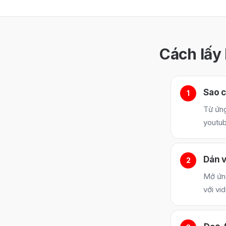
Cách lấy
Sao c
Từ ứng
youtu
Dán 
Mở ứng
với vi