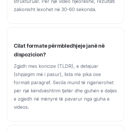
strukturuar. Për një video njëorëshe, rezultati
zakonisht lexohet në 30-60 sekonda.
Cilat formate përmbledhjeje janë në
dispozicion?
Zgjidh mes koncize (TLDR), e detajuar
(shpjegim më i pasur), lista me pika ose
formati paragraf. Secila mund të rigjenerohet
për një këndvështrim tjetër dhe gjuhën e daljes
e zgjedh në mënyrë të pavarur nga gjuha e
videos.