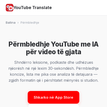
YouTube Translate
Ballina
›
Përmbledhje
Përmbledhje YouTube me IA
për video të gjata
Shndërro leksione, podkaste dhe udhëzues
njëorësh në një lexim 30-sekondësh. Përmbledhje
koncize, lista me pika ose analiza të detajuara —
zgjidh formatin që i përshtatet mënyrës si studion.
Shkarko në App Store