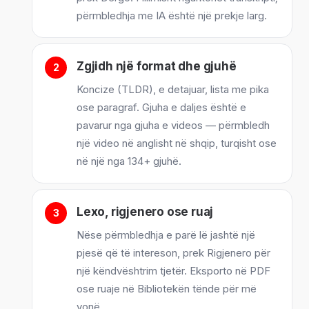
përmbledhja me IA është një prekje larg.
Zgjidh një format dhe gjuhë
Koncize (TLDR), e detajuar, lista me pika
ose paragraf. Gjuha e daljes është e
pavarur nga gjuha e videos — përmbledh
një video në anglisht në shqip, turqisht ose
në një nga 134+ gjuhë.
Lexo, rigjenero ose ruaj
Nëse përmbledhja e parë lë jashtë një
pjesë që të intereson, prek Rigjenero për
një këndvështrim tjetër. Eksporto në PDF
ose ruaje në Bibliotekën tënde për më
vonë.