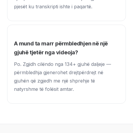
pjesët ku transkripti ishte i paqartë.
A mund ta marr përmbledhjen në një
gjuhë tjetër nga videoja?
Po. Zgjidh cilëndo nga 134+ gjuhë daljeje —
përmbledhja gjenerohet drejtpërdrejt në
gjuhën që zgjedh me një shprehje të
natyrshme të folësit amtar.