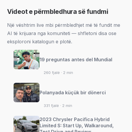
Videot e përmbledhura së fundmi
Një vështrim live mbi përmbledhjet më të fundit me
AI të krijuara nga komuniteti — shfletoni disa ose
eksploroni katalogun e plotë.
19 preguntas antes del Mundial
260 fjalë · 2 min
Polanyada küçük bir dönerci
331 fjalë · 2 min
2023 Chrysler Pacifica Hybrid
Limited S: Start Up, Walkaround,
Test Drive and Review