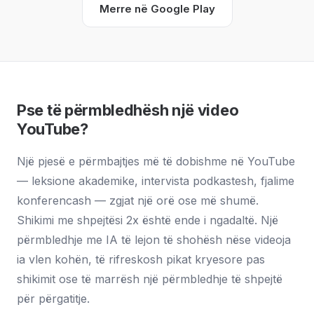
Merre në Google Play
Pse të përmbledhësh një video
YouTube?
Një pjesë e përmbajtjes më të dobishme në YouTube
— leksione akademike, intervista podkastesh, fjalime
konferencash — zgjat një orë ose më shumë.
Shikimi me shpejtësi 2x është ende i ngadaltë. Një
përmbledhje me IA të lejon të shohësh nëse videoja
ia vlen kohën, të rifreskosh pikat kryesore pas
shikimit ose të marrësh një përmbledhje të shpejtë
për përgatitje.