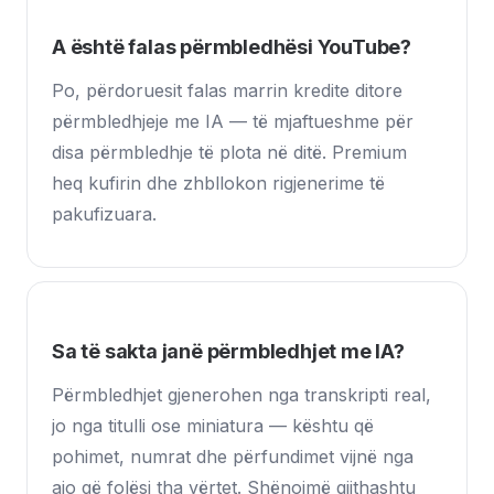
A është falas përmbledhësi YouTube?
Po, përdoruesit falas marrin kredite ditore
përmbledhjeje me IA — të mjaftueshme për
disa përmbledhje të plota në ditë. Premium
heq kufirin dhe zhbllokon rigjenerime të
pakufizuara.
Sa të sakta janë përmbledhjet me IA?
Përmbledhjet gjenerohen nga transkripti real,
jo nga titulli ose miniatura — kështu që
pohimet, numrat dhe përfundimet vijnë nga
ajo që folësi tha vërtet. Shënojmë gjithashtu