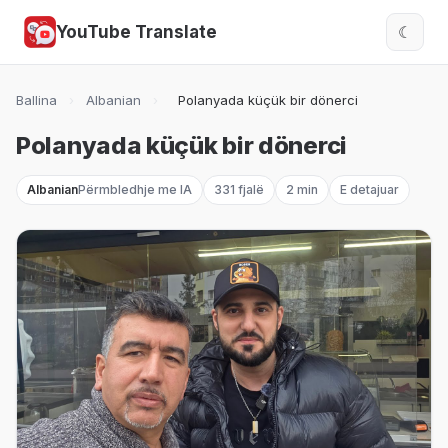
YouTube Translate
☾
Ballina
›
Albanian
›
Polanyada küçük bir dönerci
Polanyada küçük bir dönerci
Albanian
Përmbledhje me IA
331 fjalë
2 min
E detajuar