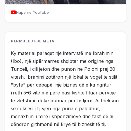
Hape në YouTube
PËRMBLEDHJE ME IA
Ky material paraqet një intervistë me Ibrahimin
(Ibo), një sipërmarrës shqiptar me origjinë nga
Tunceli, i cili jeton dhe punon në Poloni prej 20
vitesh. Ibrahimi zotëron një lokal të vogël të stilit
"byfe" për qebapë, një biznes që e ka ngritur
rreth 5-6 vite më parë pasi kishte fituar përvojë
të vlefshme duke punuar për të tjerë. Ai thekson
se suksesi i tij vjen nga puna e palodhur,
menaxhimi i mirë i shpenzimeve dhe fakti që ai
qëndron gjithmonë në krye të biznesit të tij.