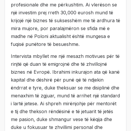
profesionale dhe me përkushtim. Ai vlerëson se
një investim prej rreth 30,000 eurosh mund të
krijojë një biznes të suksesshëm me të ardhura të
mira mujore, por paralajmëron se sfida më e
madhe në Poloni aktualisht është mungesa e
fuqisë punëtore të besueshme.
Intervista mbyllet me një mesazh motivues për të
rinjtë që duan të emigrojnë dhe të zhvillojnë
biznes në Evropë. Ibrahimi inkurajon ata që kanë
kapital dhe dëshirë për punë që të ndjekin
ëndrrat e tyre, duke theksuar se me disiplinë dhe
menaxhim të zgjuar, mund të arrihet një standard
i lartë jetese. Ai shpreh mirënjohje për mentorët
e tij dhe thekson rëndësinë e të jetuarit të jetës
me pasion, duke shmangur vese të këqija dhe
duke u fokusuar te zhvillimi personal dhe