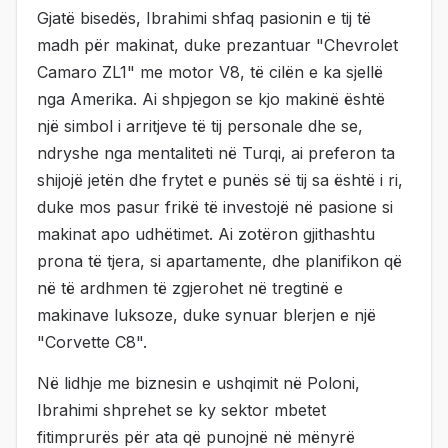
Gjatë bisedës, Ibrahimi shfaq pasionin e tij të
madh për makinat, duke prezantuar "Chevrolet
Camaro ZL1" me motor V8, të cilën e ka sjellë
nga Amerika. Ai shpjegon se kjo makinë është
një simbol i arritjeve të tij personale dhe se,
ndryshe nga mentaliteti në Turqi, ai preferon ta
shijojë jetën dhe frytet e punës së tij sa është i ri,
duke mos pasur frikë të investojë në pasione si
makinat apo udhëtimet. Ai zotëron gjithashtu
prona të tjera, si apartamente, dhe planifikon që
në të ardhmen të zgjerohet në tregtinë e
makinave luksoze, duke synuar blerjen e një
"Corvette C8".
Në lidhje me biznesin e ushqimit në Poloni,
Ibrahimi shprehet se ky sektor mbetet
fitimprurës për ata që punojnë në mënyrë