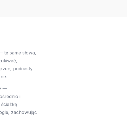
 — te same słowa,
zukiwać,
jrzeć, podcasty
tne.
sy —
średnio i
 ścieżkę
ogle, zachowując