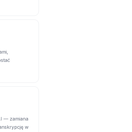
ami,
ostać
AI — zamiana
anskrypcję w