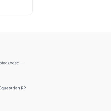
ołeczność —
Equestrian RP