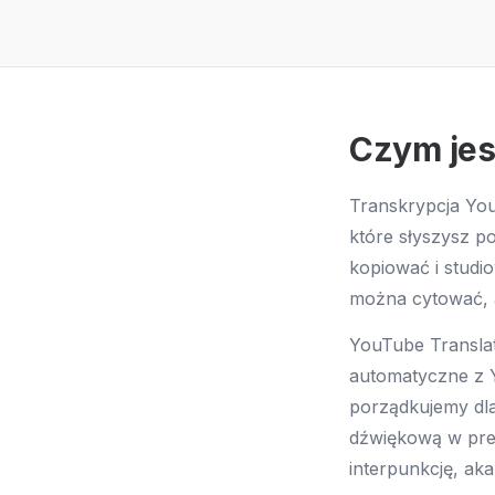
Czym jes
Transkrypcja You
które słyszysz p
kopiować i studio
można cytować, a 
YouTube Translat
automatyczne z 
porządkujemy dla
dźwiękową w pre
interpunkcję, aka