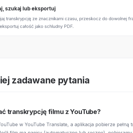
j, szukaj lub eksportuj
jaj transkrypcję ze znacznikami czasu, przeskocz do dowolnej fra
eksportuj całość jako schludny PDF.
iej zadawane pytania
ać transkrypcję filmu z YouTube?
 YouTube w YouTube Translate, a aplikacja pobierze pełną 
Jeśli film ma napisy (automatyczne lub ręczne), pobieramy 