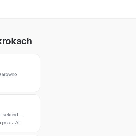
krokach
ą zarówno
lka sekund —
 przez AI.