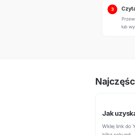
Czyta
Przewi
lub wy
Najczęśc
Jak uzysk
Wklej link do
kilka sekund. 