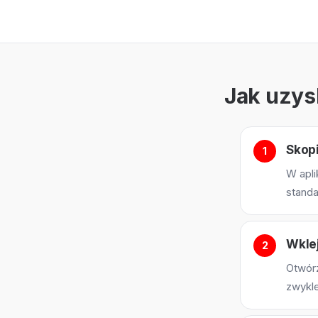
Jak uzys
Skopi
W apli
standa
Wklej
Otwórz
zwykle