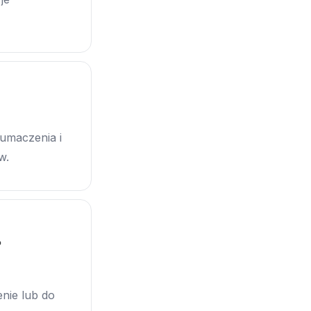
łumaczenia i
w.
?
nie lub do