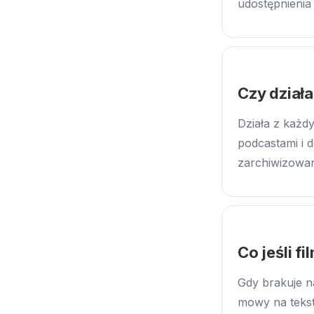
udostępnieni
Czy działa
Działa z każd
podcastami i 
zarchiwizowan
Co jeśli f
Gdy brakuje n
mowy na tekst