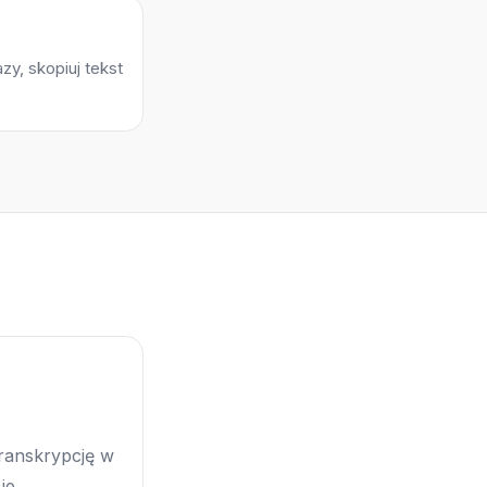
zy, skopiuj tekst
transkrypcję w
je