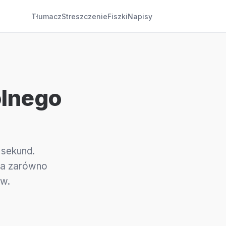
Tłumacz
Streszczenie
Fiszki
Napisy
olnego
 sekund.
ała zarówno
ów.