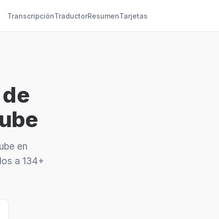
Transcripción
Traductor
Resumen
Tarjetas
 de
Tube
Tube en
los a 134+