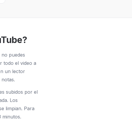
ouTube?
: no puedes
r todo el video a
en un lector
 notas.
es subidos por el
ada. Los
e limpian. Para
3 minutos.