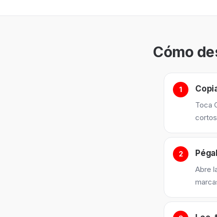
Cómo des
Copia
Toca C
corto
Péga
Abre l
marcas