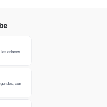
ube
 los enlaces
segundos, con