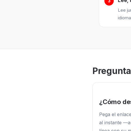
Lee, 
Lee ju
idioma
Pregunta
¿Cómo des
Pega el enlac
al instante —a
línea con su m