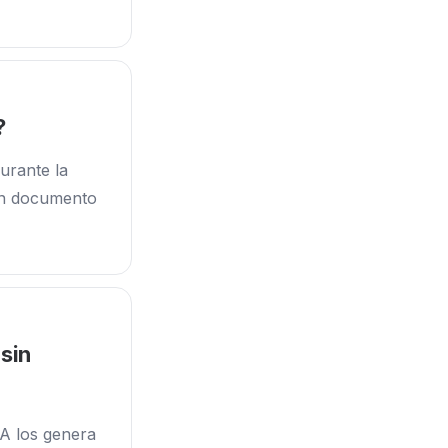
?
urante la
un documento
sin
IA los genera