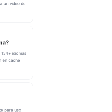
ra un video de
oma?
e 134+ idiomas
an en caché
ite para uso