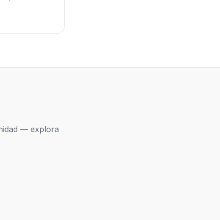
nidad — explora
a