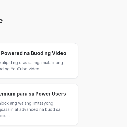
e
-Powered na Buod ng Video
atipid ng oras sa mga matalinong
od ng YouTube video.
emium para sa Power Users
nlock ang walang limitasyong
sasalin at advanced na buod sa
mium.