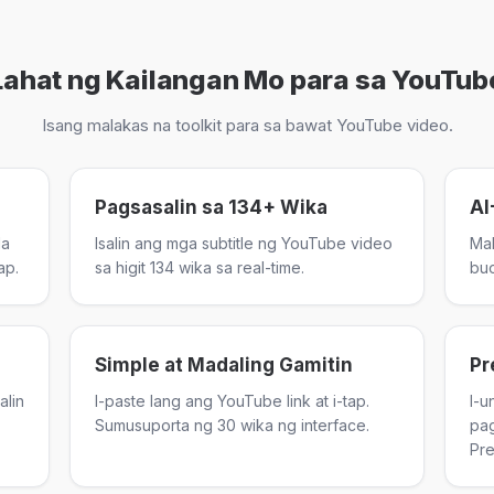
Lahat ng Kailangan Mo para sa YouTub
Isang malakas na toolkit para sa bawat YouTube video.
Pagsasalin sa 134+ Wika
AI
la
Isalin ang mga subtitle ng YouTube video
Mak
ap.
sa higit 134 wika sa real-time.
bu
Simple at Madaling Gamitin
Pr
alin
I-paste lang ang YouTube link at i-tap.
I-u
Sumusuporta ng 30 wika ng interface.
pag
Pre