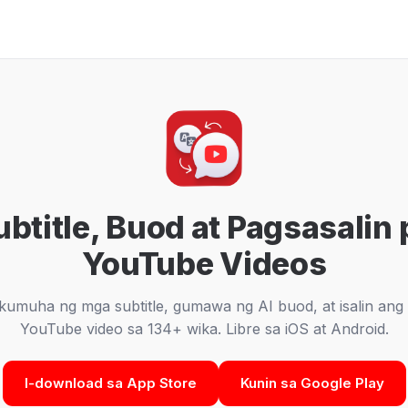
btitle, Buod at Pagsasalin 
YouTube Videos
kumuha ng mga subtitle, gumawa ng AI buod, at isalin an
YouTube video sa 134+ wika. Libre sa iOS at Android.
I-download sa App Store
Kunin sa Google Play