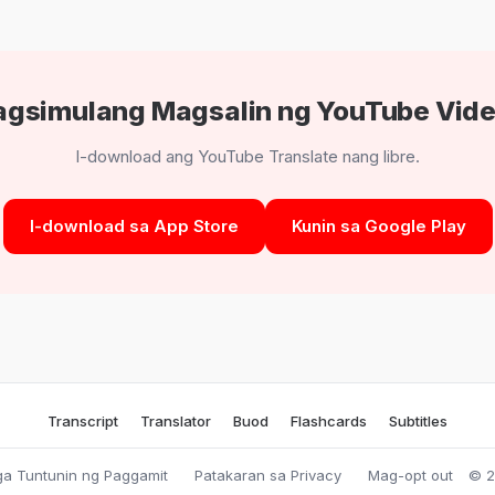
gsimulang Magsalin ng YouTube Vid
I-download ang YouTube Translate nang libre.
I-download sa App Store
Kunin sa Google Play
Transcript
Translator
Buod
Flashcards
Subtitles
a Tuntunin ng Paggamit
Patakaran sa Privacy
Mag-opt out
© 2