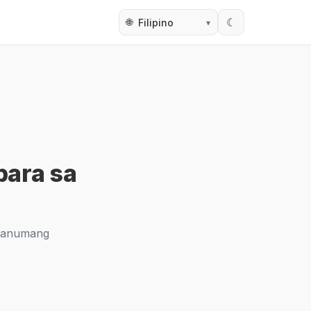
🌐
☾
para sa
g anumang