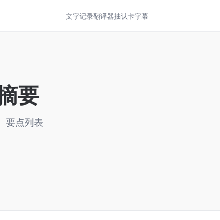
文字记录
翻译器
抽认卡
字幕
 摘要
、要点列表