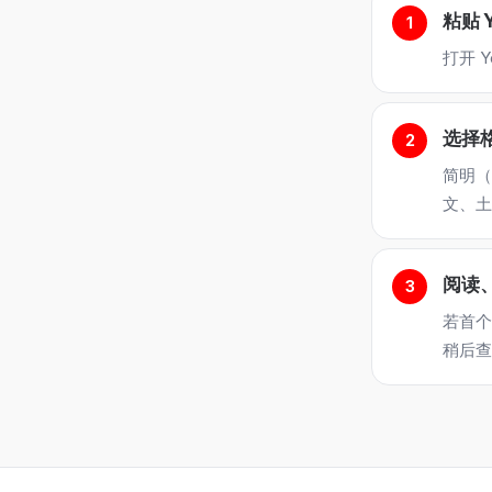
粘贴 
打开 
选择
简明（
文、土
阅读
若首个
稍后查