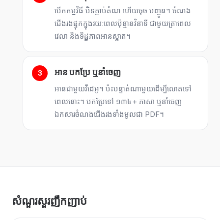
បើកកម្មវិធី បិទភ្ជាប់តំណ ហើយចុច បញ្ជូន។ ចំណង
ជើងរងផ្ទុកក្នុងរយៈពេលប៉ុន្មានវិនាទី ជាមួយត្រាពេល
វេលា និងទិដ្ឋភាពអានស្អាត។
អាន បកប្រែ ឬនាំចេញ
អានជាមួយវីដេអូ។ ប៉ះបន្ទាត់ណាមួយដើម្បីលោតទៅ
ពេលនោះ។ បកប្រែទៅ ១៣៤+ ភាសា ឬនាំចេញ
ឯកសារចំណងជើងរងទាំងមូលជា PDF។
សំណួរសួរញឹកញាប់