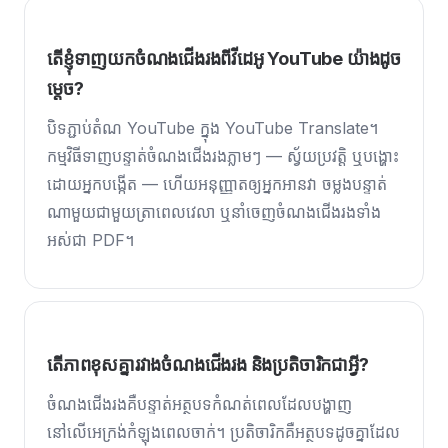
តើខ្ញុំទាញយកចំណងជើងរងពីវីដេអូ YouTube យ៉ាងដូច
ម្ដេច?
បិទភ្ជាប់តំណ YouTube ក្នុង YouTube Translate។
កម្មវិធីទាញបន្ទាត់ចំណងជើងរងភ្លាមៗ — ស្វ័យប្រវត្តិ ឬ​បង្ហោះ
ដោយអ្នកបង្កើត — ហើយអនុញ្ញាតឲ្យអ្នកអានវា ចម្លងបន្ទាត់
ណាមួយជាមួយត្រាពេលវេលា ឬនាំចេញចំណងជើងរងទាំង
អស់ជា PDF។
តើភាពខុសគ្នារវាងចំណងជើងរង និងប្រតិចារិកជាអ្វី?
ចំណងជើងរងគឺបន្ទាត់អត្ថបទកំណត់ពេលដែលបង្ហាញ
នៅលើអេក្រង់កំឡុងពេលចាក់។ ប្រតិចារិកគឺអត្ថបទដូចគ្នាដែល