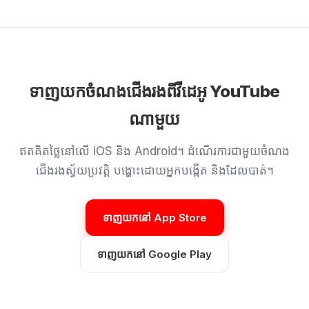
ទាញយកចំណងជើងរងពីវីដេអូ YouTube
ណាមួយ
ឥតគិតថ្លៃនៅលើ iOS និង Android។ ដំណើរការជាមួយចំណង
ជើងរងស្វ័យប្រវត្តិ បង្ហោះដោយអ្នកបង្កើត និងដែលបាត់។
ទាញយកនៅ App Store
ទាញយកនៅ Google Play