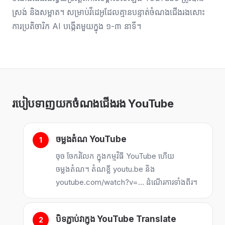
ស្រង់ និងសម្អាត។ សម្រាប់វីដេអូដែលគ្មានបន្ទាត់ចំណងជើងរងសោះ
ការប្រតិចារិក AI បង្កើតមួយក្នុង ១-៣ នាទី។
របៀបទាញយកចំណងជើងរង YouTube
ចម្លងតំណ YouTube
ចុច ចែករំលែក ក្នុងកម្មវិធី YouTube ហើយ
ចម្លងតំណ។ តំណខ្លី youtu.be និង
youtube.com/watch?v=… ដំណើរការទាំងពីរ។
បិទភ្ជាប់វាក្នុង YouTube Translate