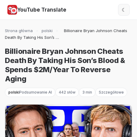
YouTube Translate
☾
Strona główna
›
polski
›
Billionaire Bryan Johnson Cheats
Death By Taking His Son’s …
Billionaire Bryan Johnson Cheats
Death By Taking His Son’s Blood &
Spends $2M/Year To Reverse
Aging
polski
Podsumowanie AI
442 słów
3 min
Szczegółowe