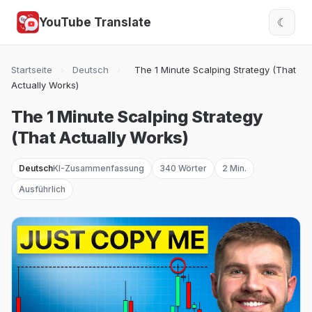
YouTube Translate
☾
Startseite
›
Deutsch
›
The 1 Minute Scalping Strategy (That
Actually Works)
The 1 Minute Scalping Strategy
(That Actually Works)
Deutsch
KI-Zusammenfassung
340 Wörter
2 Min.
Ausführlich